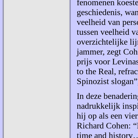
fenomenen koester
geschiedenis, wa
veelheid van pers
tussen veelheid 
overzichtelijke li
jammer, zegt Cohe
prijs voor Levinas
to the Real, refra
Spinozist slogan”
In deze benaderin
nadrukkelijk inspi
hij op als een vie
Richard Cohen: “
time and history…t