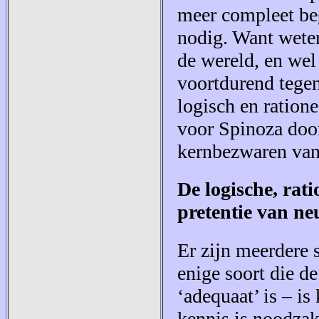
meer compleet be
nodig. Want weten
de wereld, en wel
voortdurend tege
logisch en ration
voor Spinoza door
kernbezwaren van
De logische, rat
pretentie van neu
Er zijn meerdere 
enige soort die d
‘adequaat’ is – is
kennis is noodzak