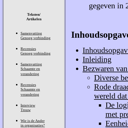
gegeven in 
Teksten/
Artikelen
Inhoudsopgav
Samenvatting
Genoeg verbinding
Inhoudsopgav
Recensies
Genoeg verbinding
Inleiding
Samenvatting
Bezwaren van
Schaamte en
verandering
Diverse b
Rode draad
Recensies
Schaamte en
wereld dat
verandering
De logi
Interview
Trouw
met pre
Wie is de Ander
Eenhei
in organisaties?