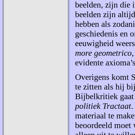
beelden, zijn die
beelden zijn altij
hebben als zodani
geschiedenis en o
eeuwigheid weersp
more geometrico
evidente axioma’s
Overigens komt S
te zitten als hij 
Bijbelkritiek gaat
politiek Tractaat
.
materiaal te maken
beoordeeld moet w
alleen uit te will