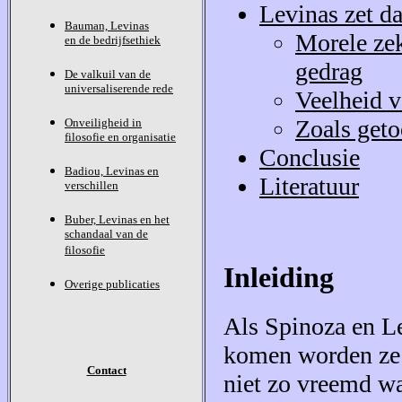
Levinas zet d
Bauman, Levinas
Morele zek
en de bedrijfsethiek
gedrag
De valkuil van de
universaliserende rede
Veelheid v
Zoals get
Onveiligheid in
filosofie en organisatie
Conclusie
Badiou, Levinas en
Literatuur
verschillen
Buber, Levinas en het
schandaal van de
filosofie
Inleiding
Overige publicaties
Als Spinoza en Lev
komen worden ze v
Contact
niet zo vreemd wa