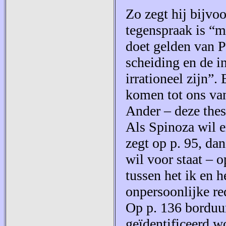
Zo zegt hij bijvo
tegenspraak is “m
doet gelden van 
scheiding en de in
irrationeel zijn”.
komen tot ons van
Ander – deze thes
Als Spinoza wil en
zegt op p. 95, dan
wil voor staat – o
tussen het ik en h
onpersoonlijke re
Op p. 136 borduur
geïdentificeerd wo