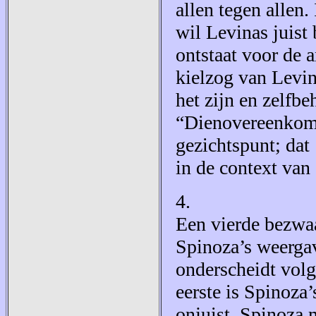
allen tegen allen.
wil Levinas juist
ontstaat voor de 
kielzog van Levin
het zijn en zelfb
“Dienovereenkomst
gezichtspunt; dat 
in de context van 
4.
Een vierde bezwaa
Spinoza’s weergav
onderscheidt vol
eerste is Spinoza
onjuist. Spinoza m