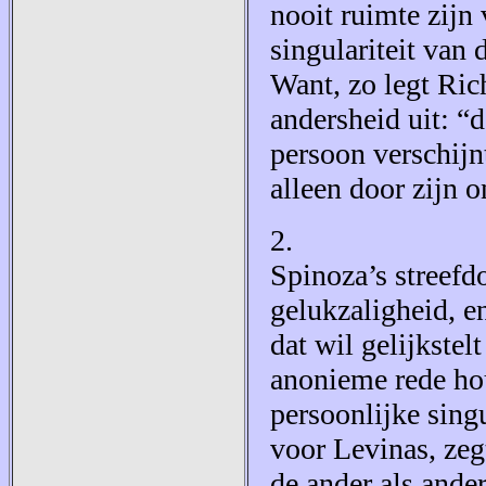
nooit ruimte zijn 
singulariteit van 
Want, zo legt Ric
andersheid uit: “d
persoon verschijn
alleen door zijn o
2.
Spinoza’s streefd
gelukzaligheid, en
dat wil gelijkstel
anonieme rede hou
persoonlijke singu
voor Levinas, zeg
de ander als ande