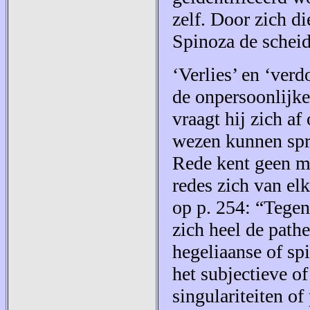
zelf. Door zich di
Spinoza de scheid
‘Verlies’ en ‘verd
de onpersoonlijke
vraagt hij zich af
wezen kunnen spr
Rede kent geen m
redes zich van e
op p. 254: “Tegen 
zich heel de path
hegeliaanse of sp
het subjectieve of
singulariteiten of